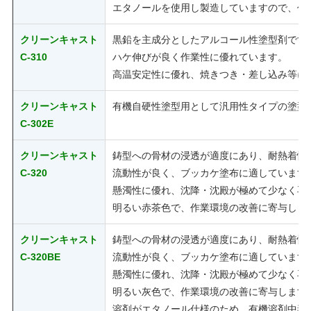
エタノールを使用し製造していますので、作
クリーンキャスト
黒鉛を主成分としたアルコール性塗型剤です
C-310
ハケ伸びが良く作業性に優れています。
高温安定性に優れ、焼きつき・差し込み等に
クリーンキャスト
有機自硬性塗型用として汎用性タイプの塗型
C-302E
クリーンキャスト
鋳型への骨材の浸透が適度にあり、耐熱着性
C-320
流動性が良く、ブッカケ塗布に適しています
懸濁性に優れ、沈降・沈殿が極めて少なく再
明るい赤茶色で、作業環境の改善に寄与しま
クリーンキャスト
鋳型への骨材の浸透が適度にあり、耐熱着性
C-320BE
流動性が良く、ブッカケ塗布に適しています
懸濁性に優れ、沈降・沈殿が極めて少なく再
明るい灰色で、作業環境の改善に寄与します
溶剤がエタノール仕様のため、有機溶剤中毒